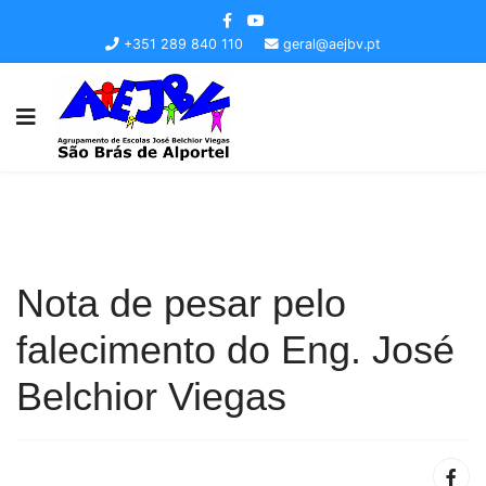
+351 289 840 110
geral@aejbv.pt
Nota de pesar pelo
falecimento do Eng. José
Belchior Viegas