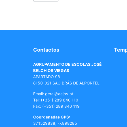
Contactos
Tem
AGRUPAMENTO DE ESCOLAS JOSÉ
BELCHIOR VIEGAS
APARTADO 98
8150-021 SÃO BRÁS DE ALPORTEL
Email: geral
@aejbv.pt
Tel:
(+351) 289 840 110
Fax: (+351) 289 840 119
Coordenadas GPS:
37.1529838, -7.898285