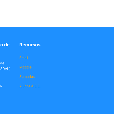
o de
Recursos
Email
 de
Moodle
DSRAL)
Sumários
as
Alunos & E.E.