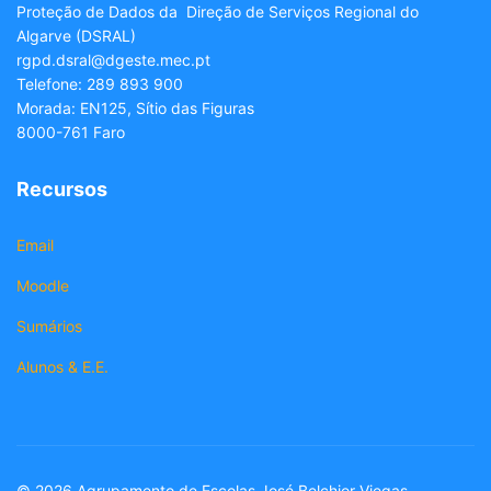
Proteção de Dados da Direção de Serviços Regional do
Algarve (DSRAL)
rgpd.dsral@dgeste.mec.pt
Telefone: 289 893 900
Morada: EN125, Sítio das Figuras
8000-761 Faro
Recursos
Email
Moodle
Sumários
Alunos & E.E.
© 2026 Agrupamento de Escolas José Belchior Viegas