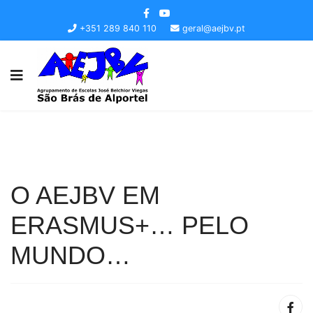
+351 289 840 110
geral@aejbv.pt
O AEJBV EM
ERASMUS+… PELO
MUNDO…