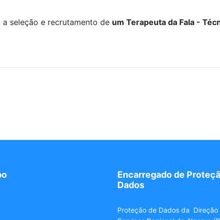
a a seleção e recrutamento de
um Terapeuta da Fala - Téc
po
Encarregado de Proteçã
Dados
Proteção de Dados da Direção