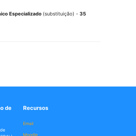
nico Especializado
(substituição) -
35
o de
Recursos
Email
 de
Moodle