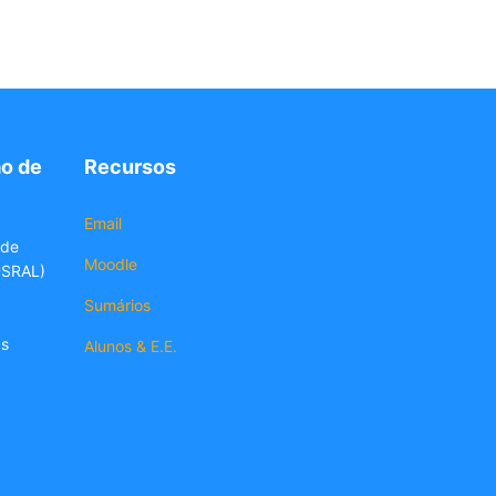
o de
Recursos
Email
 de
Moodle
DSRAL)
Sumários
as
Alunos & E.E.