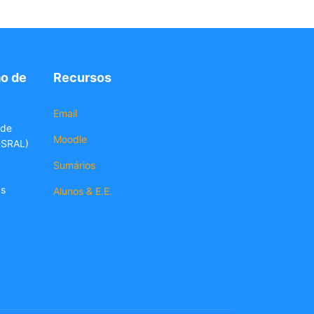
o de
Recursos
Email
 de
Moodle
DSRAL)
Sumários
as
Alunos & E.E.