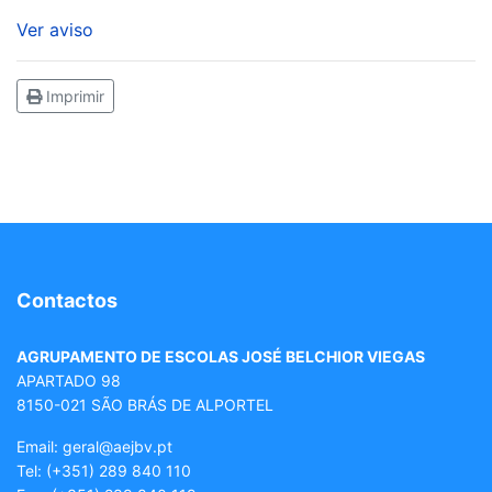
Ver aviso
Imprimir
Contactos
AGRUPAMENTO DE ESCOLAS JOSÉ BELCHIOR VIEGAS
APARTADO 98
8150-021 SÃO BRÁS DE ALPORTEL
Email: geral
@aejbv.pt
Tel:
(+351) 289 840 110