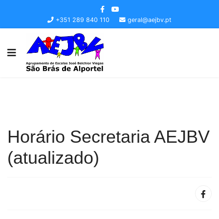
+351 289 840 110
geral@aejbv.pt
Horário Secretaria AEJBV
(atualizado)