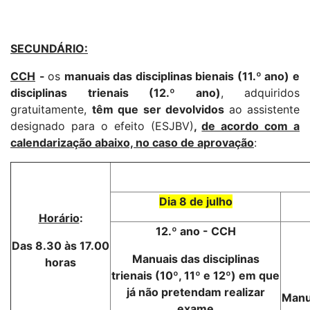
SECUNDÁRIO:
CCH
-
os
manuais das disciplinas bienais (11.º ano) e
disciplinas trienais (12.º ano)
, adquiridos
gratuitamente,
têm que ser devolvidos
ao assistente
designado para o efeito (ESJBV)
,
de acordo com a
calendarização abaixo, no caso de aprovação
:
Dia 8 de julho
Horário
:
12.º ano - CCH
Das 8.30 às 17.00
Manuais das disciplinas
horas
trienais (10º, 11º e 12º) em que
já não pretendam realizar
Manua
exame