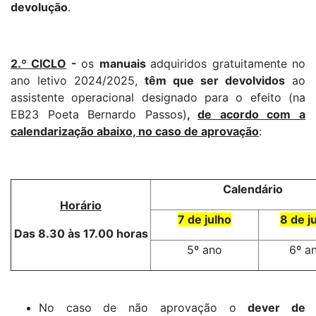
devolução
.
2.º CICLO
-
os
manuais
adquiridos gratuitamente no
ano letivo 2024/2025,
têm que ser devolvidos
ao
assistente operacional designado para o efeito (na
EB23 Poeta Bernardo Passos)
,
de acordo com a
calendarização abaixo, no caso de aprovação
:
Calendário
Horário
7 de julho
8 de j
Das 8.30 às 17.00 horas
5º ano
6º a
No caso de não aprovação o
dever de