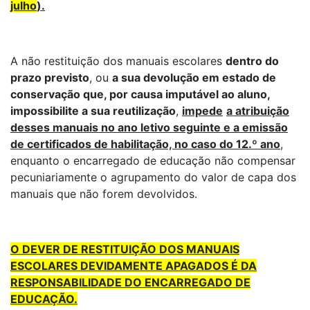
julho
).
A não restituição dos manuais escolares
dentro do
prazo previsto
, ou
a
sua devolução em estado de
conservação que, por causa imputável ao aluno,
impossibilite a sua reutilização
,
impede
a atribuição
desses manuais no ano letivo seguinte e a emissão
de certificados de habilitação, no caso do 12.º ano
,
enquanto o encarregado de educação não compensar
pecuniariamente o agrupamento do valor de capa dos
manuais que não forem devolvidos.
O DEVER DE RESTITUIÇÃO DOS MANUAIS
ESCOLARES DEVIDAMENTE APAGADOS É DA
RESPONSABILIDADE DO ENCARREGADO DE
EDUCAÇÃO.