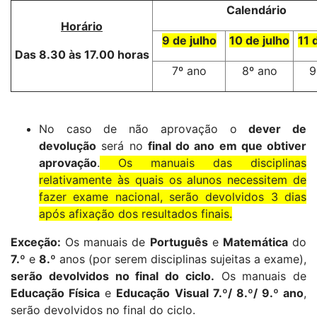
Calendário
Horário
9 de julho
10 de julho
11 
Das 8.30 às 17.00 horas
7º ano
8º ano
9
No caso de não aprovação o
dever de
devolução
será no
final do ano em que obtiver
aprovação
.
Os manuais das disciplinas
relativamente às quais os alunos necessitem de
fazer exame nacional, serão devolvidos 3 dias
após afixação dos resultados finais.
Exceção:
Os manuais de
Português
e
Matemática
do
7.º
e
8.º
anos (por serem disciplinas sujeitas a exame),
serão devolvidos no final do ciclo.
Os manuais de
Educação Física
e
Educação Visual 7.º/ 8.º/ 9.º ano
,
serão devolvidos no final do ciclo.