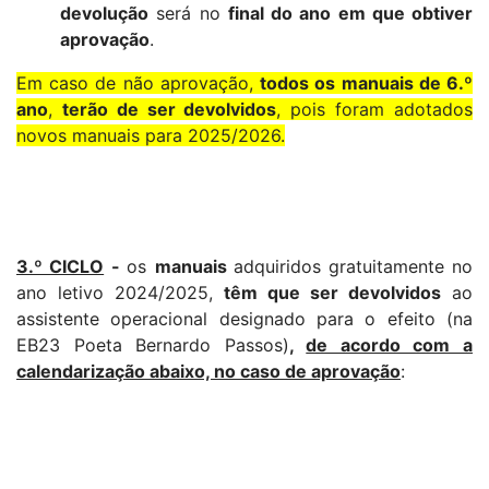
devolução
será no
final do ano em que obtiver
aprovação
.
Em caso de não aprovação,
todos os manuais de 6.º
ano
,
t
erão de ser devolvidos
, pois foram adotados
novos manuais para 2025/2026.
3.º CICLO
-
os
manuais
adquiridos gratuitamente no
ano letivo 2024/2025,
têm que ser devolvidos
ao
assistente operacional designado para o efeito (na
EB23 Poeta Bernardo Passos)
,
de acordo com a
calendarização abaixo, no caso de aprovação
: