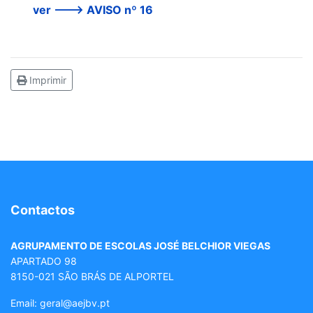
ver ---> AVISO nº 16
Imprimir
Contactos
AGRUPAMENTO DE ESCOLAS JOSÉ BELCHIOR VIEGAS
APARTADO 98
8150-021 SÃO BRÁS DE ALPORTEL
Email: geral
@aejbv.pt