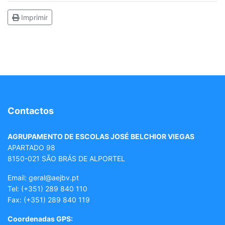
Imprimir
Contactos
AGRUPAMENTO DE ESCOLAS JOSÉ BELCHIOR VIEGAS
APARTADO 98
8150-021 SÃO BRÁS DE ALPORTEL
Email: geral
@aejbv.pt
Tel:
(+351) 289 840 110
Fax: (+351) 289 840 119
Coordenadas GPS: