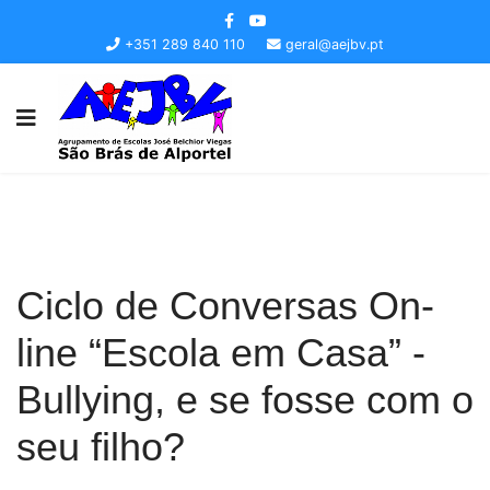
+351 289 840 110
geral@aejbv.pt
Ciclo de Conversas On-
line “Escola em Casa” -
Bullying, e se fosse com o
seu filho?