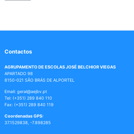
Contactos
AGRUPAMENTO DE ESCOLAS JOSÉ BELCHIOR VIEGAS
APARTADO 98
8150-021 SÃO BRÁS DE ALPORTEL
Email: geral
@aejbv.pt
Tel:
(+351) 289 840 110
Fax: (+351) 289 840 119
Coordenadas GPS:
37.1529838, -7.898285