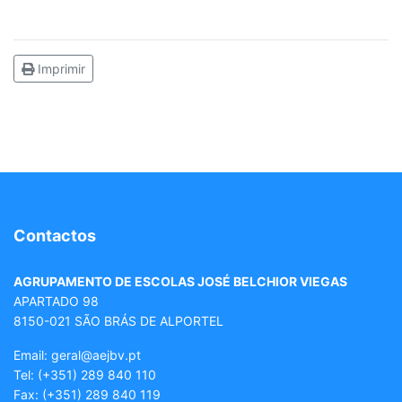
Imprimir
Contactos
AGRUPAMENTO DE ESCOLAS JOSÉ BELCHIOR VIEGAS
APARTADO 98
8150-021 SÃO BRÁS DE ALPORTEL
Email: geral
@aejbv.pt
Tel:
(+351) 289 840 110
Fax: (+351) 289 840 119