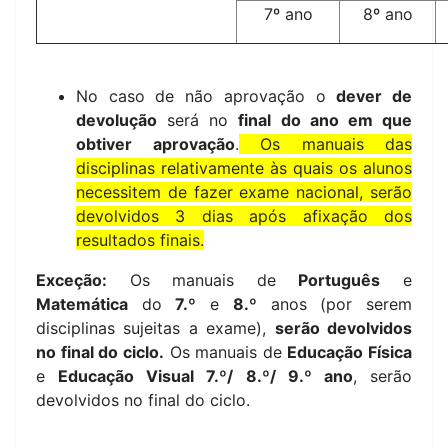
7º ano
8º ano
No caso de não aprovação o
dever de
devolução
será no
final do ano em que
obtiver aprovação
.
Os manuais das
disciplinas relativamente às quais os alunos
necessitem de fazer exame nacional, serão
devolvidos 3 dias após afixação dos
resultados finais.
Exceção:
Os manuais de
Português
e
Matemática
do
7.º
e
8.º
anos (por serem
disciplinas sujeitas a exame),
serão devolvidos
no final do ciclo.
Os manuais de
Educação Física
e
Educação Visual 7.º/ 8.º/ 9.º ano
, serão
devolvidos no final do ciclo.